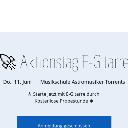
zept
Kurse
Veranstaltungen
Gebühren
Übetipps
Übera
🚀 Aktionstag E-Gitarr
Do., 11. Juni
  |  
Musikschule Astromusiker Torrents
🎸 Starte jetzt mit E-Gitarre durch!
Kostenlose Probestunde 🍀
Anmeldung geschlossen