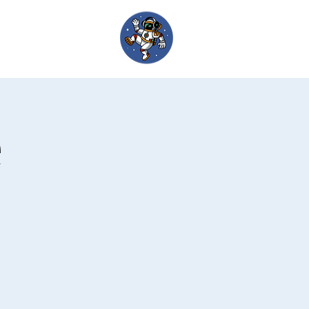
um
Werde Lehrkraft
e