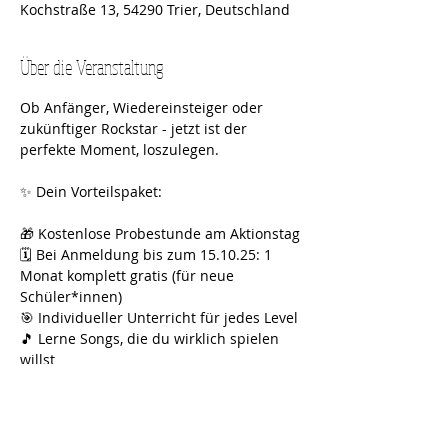
Kochstraße 13, 54290 Trier, Deutschland
Über die Veranstaltung
Ob Anfänger, Wiedereinsteiger oder 
zukünftiger Rockstar - jetzt ist der 
perfekte Moment, loszulegen.
✨ Dein Vorteilspaket:
🎁 Kostenlose Probestunde am Aktionstag
🗓️ Bei Anmeldung bis zum 15.10.25: 1 
Monat komplett gratis (für neue 
Schüler*innen)
🎯 Individueller Unterricht für jedes Level
🎵 Lerne Songs, die du wirklich spielen 
willst
✅ Flexibel. Persönlich. Motivierend.
👉 Jetzt Platz sichern und kostenlos 
testen!