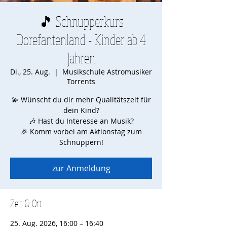
🎵 Schnupperkurs
Dorefantenland - Kinder ab 4
Jahren
Di., 25. Aug.
  |  
Musikschule Astromusiker
Torrents
💫 Wünscht du dir mehr Qualitätszeit für
dein Kind?
🎶 Hast du Interesse an Musik?
🎉 Komm vorbei am Aktionstag zum
Schnuppern!
zur Anmeldung
Zeit & Ort
25. Aug. 2026, 16:00 – 16:40