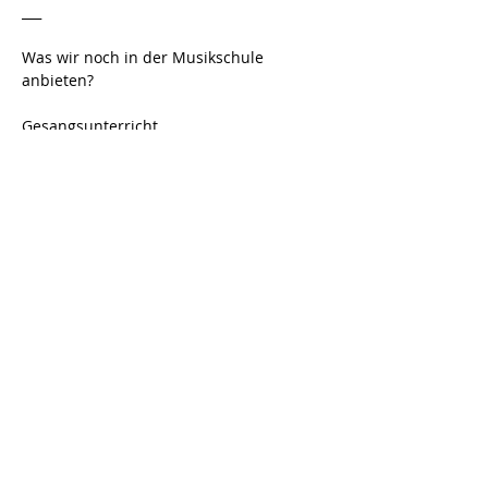
___
Was wir noch in der Musikschule 
anbieten?
Gesangsunterricht 
E-Gitarre 
Gitarre
Klavier 
Geige 
Cello
Übrigens…
Nicht nur für Kinder, sondern auch für 
Erwachsene! Es ist nie zu spät, um 
anzufangen 😉
zur Anmeldung