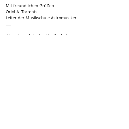
Mit freundlichen Grüßen
Oriol A. Torrents
Leiter der Musikschule Astromusiker
___
Was wir noch in der Musikschule 
anbieten?
Gesangsunterricht 
E-Gitarre 
Gitarre
Klavier 
Geige 
Cello
Übrigens…
Nicht nur für Kinder, sondern auch für 
Erwachsene! Es ist nie zu spät, um 
anzufangen 😉