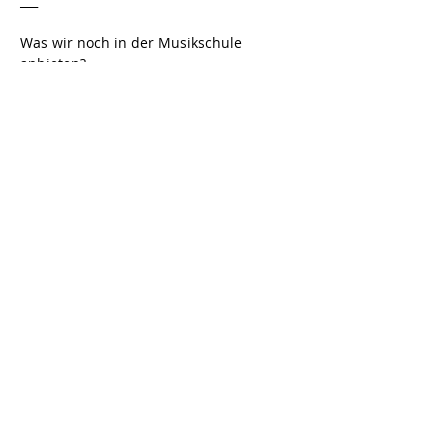
___
Was wir noch in der Musikschule 
anbieten?
Gesangsunterricht 
E-Gitarre 
Gitarre
Klavier 
Geige 
Cello
Übrigens…
Nicht nur für Kinder, sondern auch für 
Erwachsene! Es ist nie zu spät, um 
anzufangen 😉