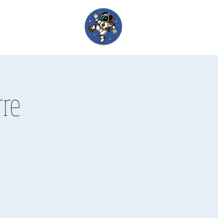
um
Werde Lehrkraft
rre