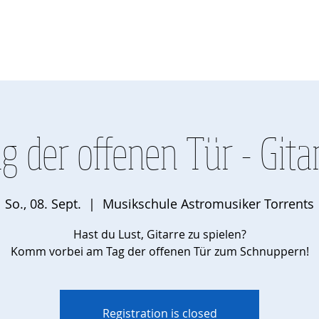
zept
Kurse
Veranstaltungen
Gebühren
Übetipps
Übera
g der offenen Tür - Gita
So., 08. Sept.
  |  
Musikschule Astromusiker Torrents
Hast du Lust, Gitarre zu spielen?
Komm vorbei am Tag der offenen Tür zum Schnuppern!
Registration is closed