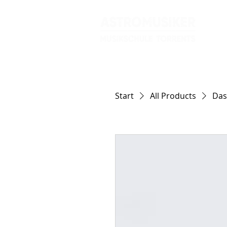
Kon
Start
All Products
Das