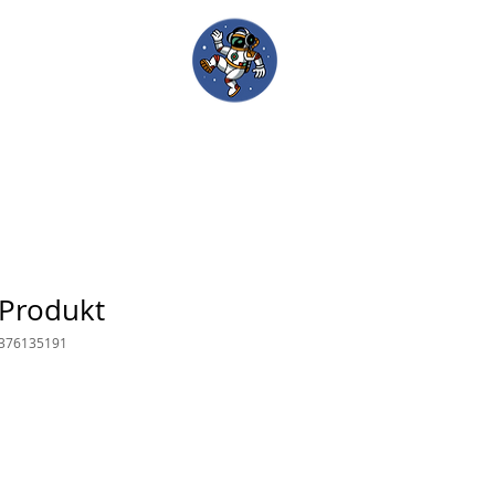
um
Werde Lehrkraft
 Produkt
5376135191