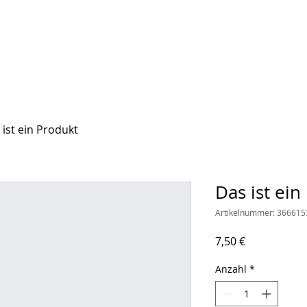
zept
Kurse
Veranstaltungen
Gebühren
Übetipps
Übera
 ist ein Produkt
Das ist ein
Artikelnummer: 36661
Preis
7,50 €
Anzahl
*